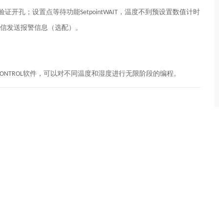
验证开孔；设置点等待功能
，温度不到预设置数值计时
SetpointWAIT
信发送报警信息（选配）。
软件，可以对不同温度和湿度进行无限阶段的编程。
CONTROL