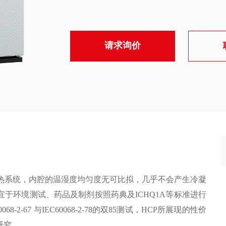
请求询价
热系统，内腔的温湿度均匀度无可比拟，几乎不会产生冷凝
宜于环境测试、药品及制剂按照药典及
ICHQ1A
等标准进行
0068-2-67
与
IEC60068-2-78
的双
85
测试
，
HCP
所展现的性价
研究。