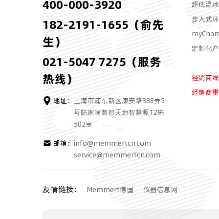
400-000-3920
超低温冰
步入式环
182-2191-1655（俞先
myCh
生）
定制化产
021-5047 7275（服务
热线）
经销商线
经销商重
地址：
上海市浦东新区康安路388弄5
号陆家嘴数智天地智慧源T2栋
502室
邮箱：
info@memmertcn.com
service@memmertcn.com
友情链接：
Memmert德国
仪器信息网