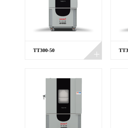
TT300-50
TT3