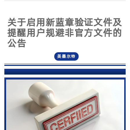
关于启用新蓝章验证文件及
提醒用户规避非官方文件的
公告
美墨尔特