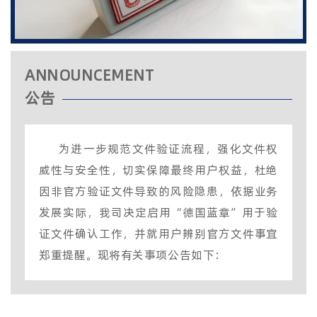
ANNOUNCEMENT
公告
为进一步规范文件验证流程，强化文件权
威性与安全性，切实保障最终用户权益，杜绝
因非官方验证文件导致的风险隐患，依据业务
发展实际，我司决定启用“德国蓝章”用于验
证文件确认工作，并就用户辨别官方文件事宜
郑重提醒。现将有关事项公告如下：