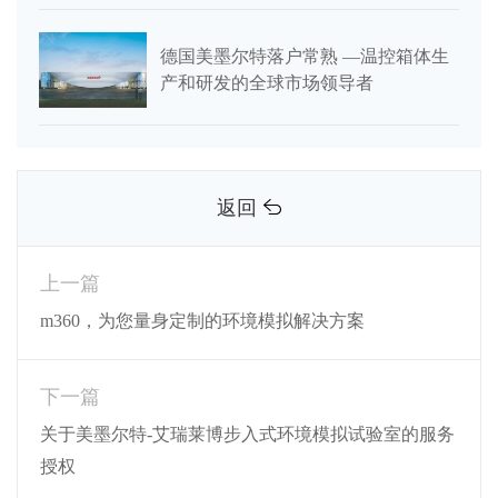
德国美墨尔特落户常熟 —温控箱体生
产和研发的全球市场领导者
返回
上一篇
m360，为您量身定制的环境模拟解决方案
下一篇
关于美墨尔特-艾瑞莱博步入式环境模拟试验室的服务
授权