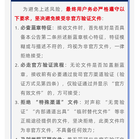
为避免上述风险，
最终用户务必严格遵守以
下要求，坚决避免接受非官方验证文件
：
必查蓝章特征
：接收文件时，首先核对是否具
备本公告第二条所述新蓝章核心特征，特征模
糊或与描述不符的，均视为非官方文件，一律
拒绝接受；
必走官方验证流程
：无论文件是否加盖新蓝
章，接收前有必要通过我司官方渠道验证（验
证方式见第四条），仅验证通过并显示 “官方
有效文件” 的，方可接受；
拒绝 “特殊渠道” 文件
：对声称 “无需验
证”“内部通道出具”“临时替代文件” 等非
正规途径提供的文件，坚决拒绝，此类文件均
为非官方文件，不具备任何效力；