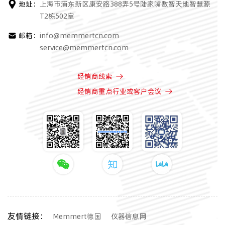
地址：
上海市浦东新区康安路388弄5号陆家嘴数智天地智慧源
T2栋502室
邮箱：
info@memmertcn.com
service@memmertcn.com
经销商线索
经销商重点行业或客户会议
友情链接：
Memmert德国
仪器信息网