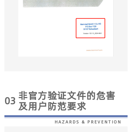
非官方验证文件的危害
03
及用户防范要求
HAZARDS & PREVENTION